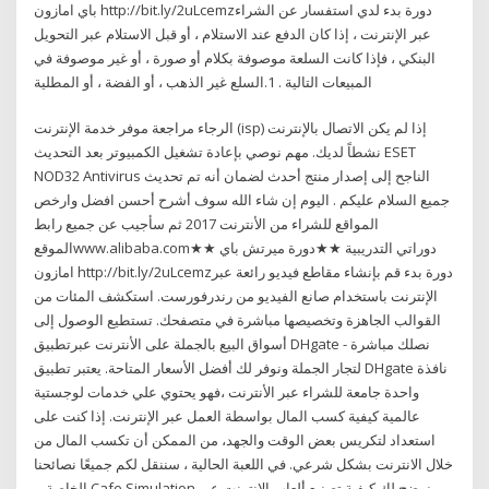
باي امازون http://bit.ly/2uLcemzدورة بدء لدي استفسار عن الشراء
عبر الإنترنت ، إذا كان الدفع عند الاستلام ، أو قبل الاستلام عبر التحويل
البنكي ، فإذا كانت السلعة موصوفة بكلام أو صورة ، أو غير موصوفة في
المبيعات التالية . 1.السلع غير الذهب ، أو الفضة ، أو المطلية
الرجاء مراجعة موفر خدمة الإنترنت (isp) إذا لم يكن الاتصال بالإنترنت
نشطاً لديك. مهم نوصي بإعادة تشغيل الكمبيوتر بعد التحديث ESET
NOD32 Antivirus الناجح إلى إصدار منتج أحدث لضمان أنه تم تحديث
جميع السلام عليكم . اليوم إن شاء الله سوف أشرح أحسن افضل وارخص
المواقع للشراء من الأنترنت 2017 ثم سأجيب عن جميع رابط
الموقعwww.alibaba.com★★ دوراتي التدريبية ★★دورة ميرتش باي
امازون http://bit.ly/2uLcemzدورة بدء قم بإنشاء مقاطع فيديو رائعة عبر
الإنترنت باستخدام صانع الفيديو من رندرفورست. استكشف المئات من
القوالب الجاهزة وتخصيصها مباشرة في متصفحك. تستطيع الوصول إلى
أسواق البيع بالجملة على الأنترنت عبرتطبيق DHgate - نصلك مباشرة
لتجار الجملة ونوفر لك أفضل الأسعار المتاحة. يعتبر تطبيق DHgate نافذة
واحدة جامعة للشراء عبر الأنترنت ،فهو يحتوي علي خدمات لوجستية
عالمية كيفية كسب المال بواسطة العمل عبر الإنترنت. إذا كنت على
استعداد لتكريس بعض الوقت والجهد، من الممكن أن تكسب المال من
خلال الانترنت بشكل شرعي. في اللعبة الحالية ، سننقل لكم جميعًا نصائحنا
الخاصة بـ Cafe Simulation ونوضح لك كيفية تصنيع ألعاب الإنترنت عبر