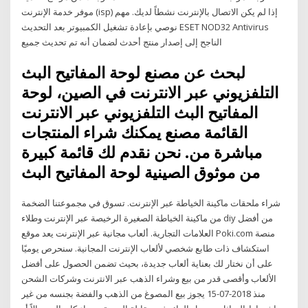
موفر خدمة الإنترنت (isp) إذا لم يكن الاتصال بالإنترنت نشطاً لديك. مهم
نوصي بإعادة تشغيل الكمبيوتر بعد التحديث ESET NOD32 Antivirus
الناجح إلى إصدار منتج أحدث لضمان أنه تم تحديث جميع
لبحث عن مصنع لوحة المفاتيح البث
التلفزيوني عبر الانترنت في الصين، لوحة
المفاتيح البث التلفزيوني عبر الانترنت
القائمة مصنع يمكنك شراء المنتجات
مباشرة من. نحن نقدم لك قائمة كبيرة
من موثوق الصينية لوحة المفاتيح البث
شراء ملحقات ماكينة الخياطة عبر الإنترنت. تسوق في مجموعتنا الضخمة
من ماكينة الخياطة الصغيرة الرخيصة عبر الإنترنت وطلاء diy من أفضل
العلامات التجارية. ألعاب مجانية عبر الإنترنت يعد موقع Poki.com منصة
استكشاف ذات طابع شخصي لألعاب الإنترنت المجانية. سنحرص يوميًا
على أن نختار لك بعناية ألعاب جديدة، بحيث تضمن الحصول على أفضل
الألعاب وأقصى قدر من بيع وشراء الذهب عبر الانترنت وشركات الشحن
منذ 2018-07-15 يجوز بيع المصوغ من الذهب والفضة بجنسه من غير