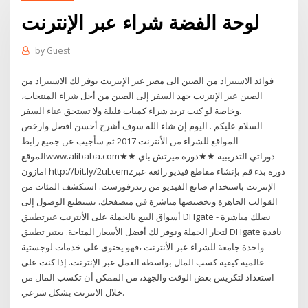
لوحة الفضة شراء عبر الإنترنت
by
Guest
فوائد الاستيراد من الصين الى مصر عبر الإنترنت يوفر لك الاستيراد من
الصين عبر الإنترنت جهد السفر إلى الصين من أجل شراء المنتجات،
وخاصة لو كنت تريد شراء كميات قليلة ولا تستحق عناء السفر.
السلام عليكم . اليوم إن شاء الله سوف أشرح أحسن افضل وارخص
المواقع للشراء من الأنترنت 2017 ثم سأجيب عن جميع رابط
الموقعwww.alibaba.com★★ دوراتي التدريبية ★★دورة ميرتش باي
امازون http://bit.ly/2uLcemzدورة بدء قم بإنشاء مقاطع فيديو رائعة عبر
الإنترنت باستخدام صانع الفيديو من رندرفورست. استكشف المئات من
القوالب الجاهزة وتخصيصها مباشرة في متصفحك. تستطيع الوصول إلى
أسواق البيع بالجملة على الأنترنت عبرتطبيق DHgate - نصلك مباشرة
لتجار الجملة ونوفر لك أفضل الأسعار المتاحة. يعتبر تطبيق DHgate نافذة
واحدة جامعة للشراء عبر الأنترنت ،فهو يحتوي علي خدمات لوجستية
عالمية كيفية كسب المال بواسطة العمل عبر الإنترنت. إذا كنت على
استعداد لتكريس بعض الوقت والجهد، من الممكن أن تكسب المال من
خلال الانترنت بشكل شرعي.