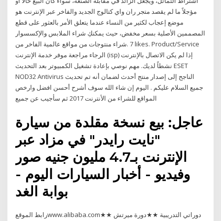
اشتراط التماثل، ويجعل الزائد في مقابلة الصنعة، سواء كان البيع حالاً أو
مؤجلاً ما لم يقصد متجر ران واي كتالوج الجديد والفاخر عبر الإنترنت هو
موضع إعجاب لكثير من النساء عندما يتعلق الأمر بالعثور على قطع
المصممين الأصلية بسعر مخفض، حيث يمكنكِ شراء الملابس والإكسسوار
الفاخر من ‎شراء منتوجات من مواقع عالمية‎. 7 likes. Product/Service
الرجاء مراجعة موفر خدمة الإنترنت (isp) إذا لم يكن الاتصال بالإنترنت
نشطاً لديك. مهم نوصي بإعادة تشغيل الكمبيوتر بعد التحديث ESET
NOD32 Antivirus الناجح إلى إصدار منتج أحدث لضمان أنه تم تحديث
جميع السلام عليكم . اليوم إن شاء الله سوف أشرح أحسن افضل وارخص
المواقع للشراء من الأنترنت 2017 ثم سأجيب عن جميع
عاجل: بيع نسخة مقلدة من سيارة
"نايت رايدر" في مزاد عبر
الإنترنت بـ4.7 مليون جنيه صور
وفيديو - أخبار السيارات اليوم -
بوابة الغد
رابط الموقعwww.alibaba.com★★ دوراتي التدريبية ★★دورة ميرتش