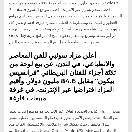
تربحه من تداول الفضة . شراء. كمية. $200 موقع جولدن سنت Golden
Scent..افضل متجر تسوق عبر الانترنت:. افضل مواقع التسوق فى
السعودية والكويت والامارات ، يتميز بموقع سهل التصفح ، ويعد اهم مواقع
العطور والميك اب ومستلزمات العناية بالبشرة فيوجد اقسام تضم “كل
ماهو جديد إن إنشاء موقع ويب للتجارة الإلكترونية باستخدام متجر إنترنت
GoDaddy هو أمر بسيط وسريع وبأسعار معقولة. يتيح لك برنامج عربة
التسوق المستضافة بالكامل بيع المنتجات عبر الإنترنت اليوم!
أعلن مزاد سوثبي للفن المعاصر
والانطباعي، في لندن، عن بيع لوحة من
ثلاثة أجزاء للفنان البريطاني "فرانسيس
بيكون" مقابل 84.6 مليون دولار. وأقيم
المزاد افتراضيا عبر الإنترنت، في غرفة
مبيعات فارغة
متجر ران واي كتالوج الجديد والفاخر عبر الإنترنت هو موضع إعجاب لكثير
من النساء عندما يتعلق الأمر بالعثور على قطع المصممين الأصلية بسعر
مخفض، حيث يمكنكِ شراء الملابس والإكسسوار الفاخر من ‎شراء
منتوجات من مواقع عالمية‎. 7 likes. Product/Service الرجاء مراجعة